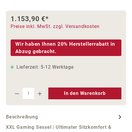
1.153,90 €*
Preise inkl. MwSt. zzgl. Versandkosten
Wir haben Ihnen 20% Herstellerrabatt in
Abzug gebracht.
Lieferzeit: 5-12 Werktage
Produkt Anzahl: Gib den gewünschten We
In den Warenkorb
Beschreibung
XXL Gaming Sessel | Ultimater Sitzkomfort &