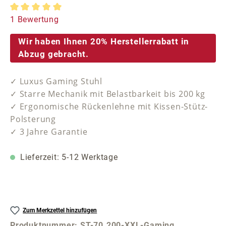
Durchschnittliche Bewertung von 5 von 5 Sternen
1 Bewertung
Wir haben Ihnen 20% Herstellerrabatt in
Abzug gebracht.
✓ Luxus Gaming Stuhl
✓ Starre Mechanik mit Belastbarkeit bis 200 kg
✓ Ergonomische Rückenlehne mit Kissen-Stütz-
Polsterung
✓ 3 Jahre Garantie
Lieferzeit: 5-12 Werktage
Zum Merkzettel hinzufügen
Produktnummer:
ST-70.200-XXL-Gaming