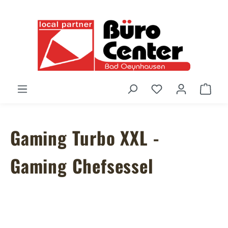
Zum Hauptinhalt springen
Du hast 0 Produ
Ware
Gaming Turbo XXL -
Gaming Chefsessel