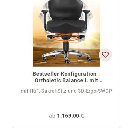
Bestseller Konfiguration -
Ortholetic Balance L mit
Kopfstütze
mit Hüft-Sakral-Sitz und 3D-Ergo-SWOP
Regulärer Preis:
ab
1.169,00 €