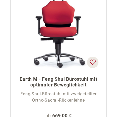
Earth M - Feng Shui Bürostuhl mit
optimaler Beweglichkeit
Feng-Shui-Bürostuhl mit zweigeteilter
Ortho-Sacral-Rückenlehne
Regulärer Preis:
ab
669,00 €