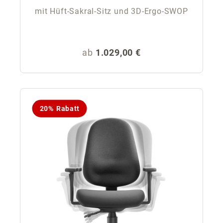
mit Hüft-Sakral-Sitz und 3D-Ergo-SWOP
Regulärer Preis:
ab
1.029,00 €
20% Rabatt