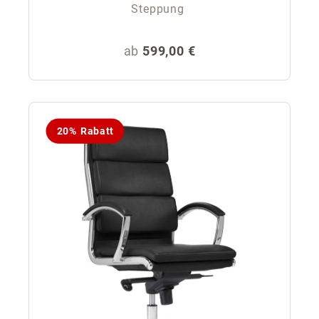
Steppung
Regulärer Preis:
ab
599,00 €
20% Rabatt