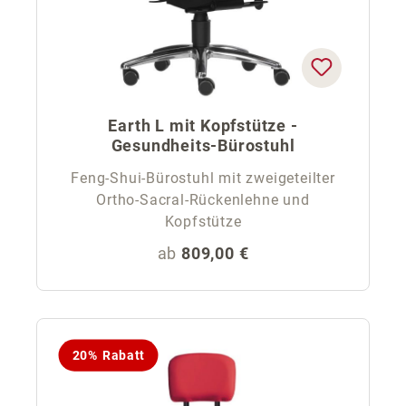
Earth L mit Kopfstütze -
Gesundheits-Bürostuhl
Feng-Shui-Bürostuhl mit zweigeteilter
Ortho-Sacral-Rückenlehne und
Kopfstütze
Regulärer Preis:
ab
809,00 €
20% Rabatt