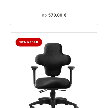
Regulärer Preis:
ab
579,00 €
20% Rabatt