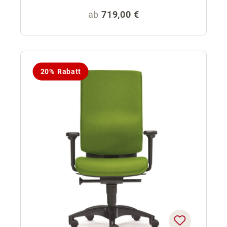
Regulärer Preis:
ab
719,00 €
20% Rabatt