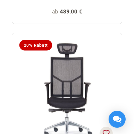
Regulärer Preis:
ab
489,00 €
20% Rabatt