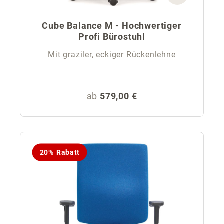
Cube Balance M - Hochwertiger
Profi Bürostuhl
Mit graziler, eckiger Rückenlehne
Regulärer Preis:
ab
579,00 €
20% Rabatt