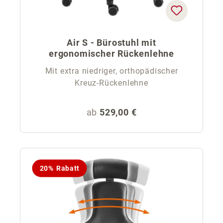
Air S - Bürostuhl mit
ergonomischer Rückenlehne
Mit extra niedriger, orthopädischer
Kreuz-Rückenlehne
Regulärer Preis:
ab
529,00 €
20% Rabatt