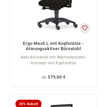
Ergo Mesh L mit Kopfstütze -
Atmungsaktiver Bürostuhl
Netz-Bürostuhl mit Wechselpolster-
Konzept und Kopfstütze
Regulärer Preis:
ab
579,00 €
20% Rabatt