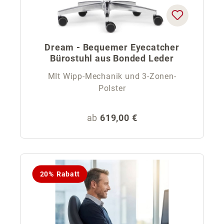
Dream - Bequemer Eyecatcher
Bürostuhl aus Bonded Leder
MIt Wipp-Mechanik und 3-Zonen-
Polster
Regulärer Preis:
ab
619,00 €
20% Rabatt