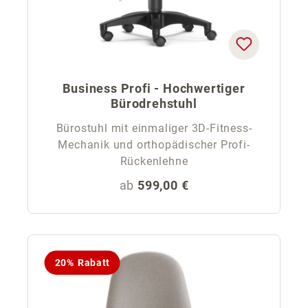
Business Profi - Hochwertiger
Bürodrehstuhl
Bürostuhl mit einmaliger 3D-Fitness-
Mechanik und orthopädischer Profi-
Rückenlehne
Regulärer Preis:
ab
599,00 €
20% Rabatt