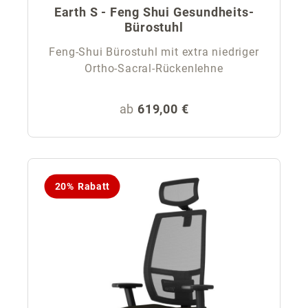
Earth S - Feng Shui Gesundheits-
Bürostuhl
Feng-Shui Bürostuhl mit extra niedriger
Ortho-Sacral-Rückenlehne
Regulärer Preis:
ab
619,00 €
20% Rabatt