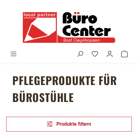
Zum Hauptinhalt springen
Du hast 0 Produ
Ware
PFLEGEPRODUKTE FÜR
BÜROSTÜHLE
Produkte filtern